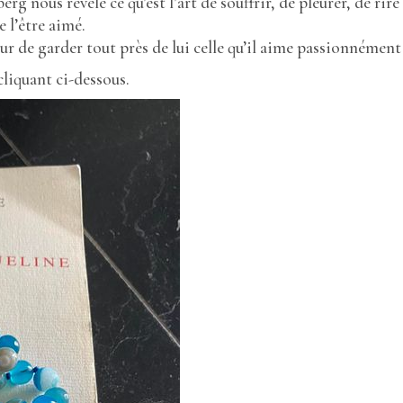
 nous révèle ce qu’est l’art de souffrir, de pleurer, de rir
 l’être aimé.
eur de garder tout près de lui celle qu’il aime passionnément 
cliquant ci-dessous.